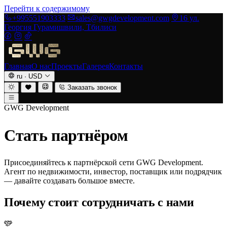
Перейти к содержимому
+995551903333
sales@gwgdevelopment.com
16 ул.
Георгия Гурамишвили, Тбилиси
Главная
О нас
Проекты
Галерея
Контакты
ru
·
USD
Заказать звонок
GWG Development
Стать партнёром
Присоединяйтесь к партнёрской сети GWG Development.
Агент по недвижимости, инвестор, поставщик или подрядчик
— давайте создавать большое вместе.
Почему стоит сотрудничать с нами