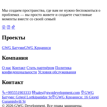
Мы создаем пространства, где вам не нужно беспокоиться о
проблемах — вы просто живете и создаете счастливые
моменты вместе со своей семьей
Проекты
GWG Батуми
GWG Крцаниси
Компания
О нас
Контакт
Стать партнёром
Политика
конфиденциальности
Условия обслуживания
Контакт
+995551903333
sales@gwgdevelopment.com
GWG
Батуми:
Grigol Lortkipanidze St
GWG Крцаниси:
16 Giorgi
Guramishvili St
© 2026 GWG Development. Все права защищены.