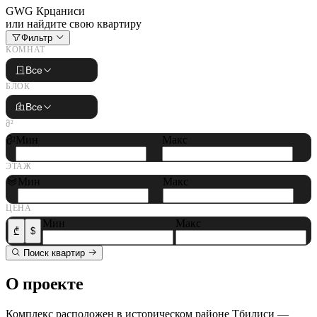
GWG Крцаниси
или найдите свою квартиру
Фильтр
КОМНАТ
Все
БЛОК
Все
Მ²
Мин
Макс
მ²
ЭТАЖ
Мин
Макс
ЦЕНА
Мин
Макс
$
₾
Поиск квартир
О проекте
Комплекс расположен в историческом районе Тбилиси —