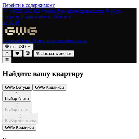
Перейти к содержимому
+995551903333
sales@gwgdevelopment.com
16 ул.
Георгия Гурамишвили, Тбилиси
Главная
О нас
Проекты
Галерея
Контакты
ru
·
USD
Заказать звонок
Найдите вашу квартиру
GWG Батуми
GWG Крцаниси
1
Выбор блока
2
Выбор этажа
3
Выбор квартиры
GWG Крцаниси