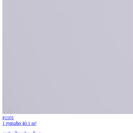
#1101
1 ოთახი
40.1 m²