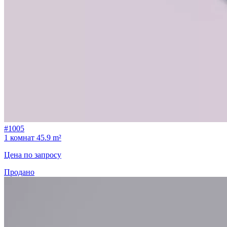
#1005
1 комнат
45.9 m²
Цена по запросу
Продано