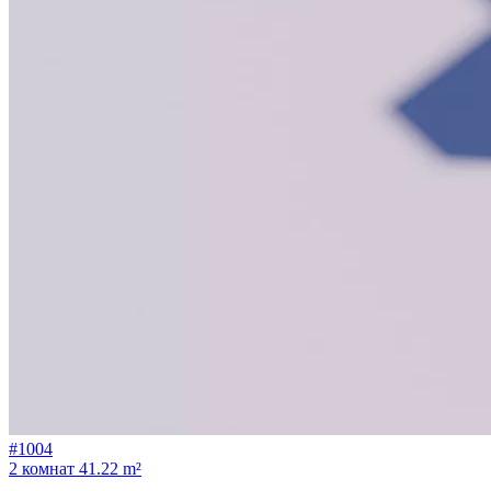
#1004
2 комнат
41.22 m²