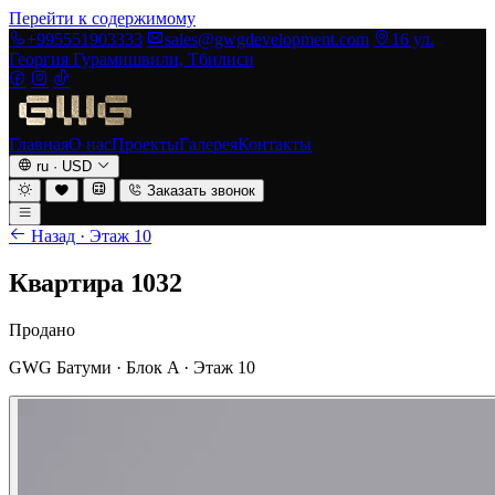
Перейти к содержимому
+995551903333
sales@gwgdevelopment.com
16 ул.
Георгия Гурамишвили, Тбилиси
Главная
О нас
Проекты
Галерея
Контакты
ru
·
USD
Заказать звонок
Назад · Этаж 10
Квартира 1032
Продано
GWG Батуми · Блок A · Этаж 10