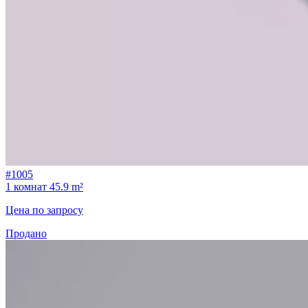
#1005
1 комнат
45.9 m²
Цена по запросу
Продано