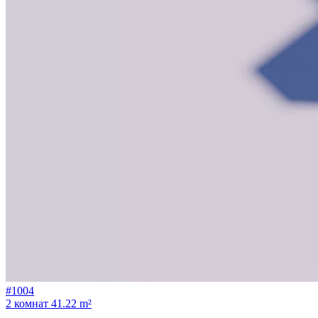
#1004
2 комнат
41.22 m²