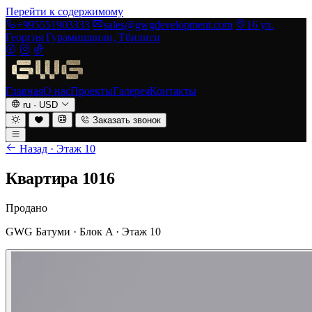
Перейти к содержимому
+995551903333
sales@gwgdevelopment.com
16 ул.
Георгия Гурамишвили, Тбилиси
Главная
О нас
Проекты
Галерея
Контакты
ru
·
USD
Заказать звонок
Назад · Этаж 10
Квартира 1016
Продано
GWG Батуми · Блок A · Этаж 10