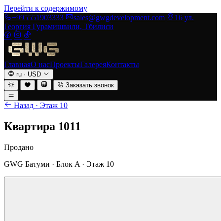
Перейти к содержимому
+995551903333
sales@gwgdevelopment.com
16 ул.
Георгия Гурамишвили, Тбилиси
Главная
О нас
Проекты
Галерея
Контакты
ru
·
USD
Заказать звонок
Назад · Этаж 10
Квартира 1011
Продано
GWG Батуми · Блок A · Этаж 10