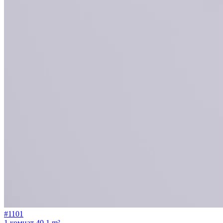
#1101
1 комнат
40.1 m²