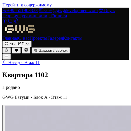
Перейти к содержимому
+995551903333
sales@gwgdevelopment.com
16 ул.
Георгия Гурамишвили, Тбилиси
Главная
О нас
Проекты
Галерея
Контакты
ru
·
USD
Заказать звонок
Назад · Этаж 11
Квартира 1102
Продано
GWG Батуми · Блок A · Этаж 11