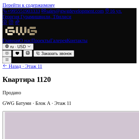
Перейти к содержимому
+995551903333
sales@gwgdevelopment.com
16 ул.
Георгия Гурамишвили, Тбилиси
Главная
О нас
Проекты
Галерея
Контакты
ru
·
USD
Заказать звонок
Назад · Этаж 11
Квартира 1120
Продано
GWG Батуми · Блок A · Этаж 11