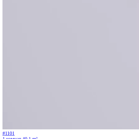
#1101
1 комнат
40.1 m²