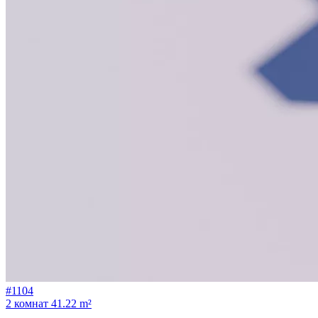
#1104
2 комнат
41.22 m²