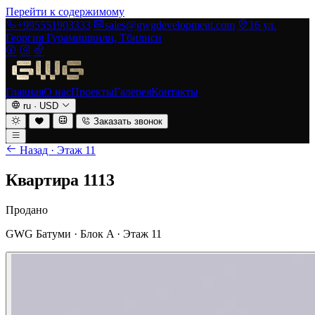
Перейти к содержимому
+995551903333
sales@gwgdevelopment.com
16 ул.
Георгия Гурамишвили, Тбилиси
Главная
О нас
Проекты
Галерея
Контакты
ru
·
USD
Заказать звонок
Назад · Этаж 11
Квартира 1113
Продано
GWG Батуми · Блок A · Этаж 11