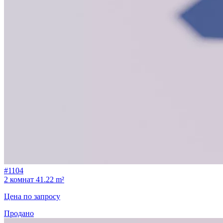
#1104
2 комнат
41.22 m²
Цена по запросу
Продано