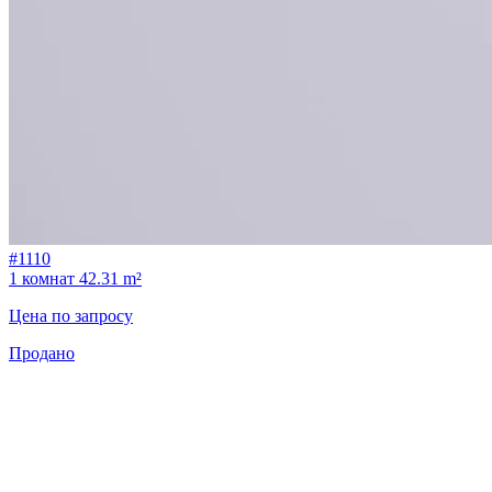
#1110
1 комнат
42.31 m²
Цена по запросу
Продано