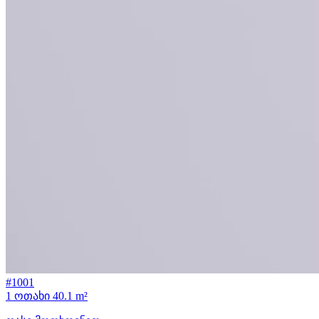
#1001
1 ოთახი
40.1 m²